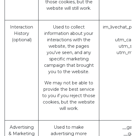
those cookies, but the
website will still work.
Interaction
Used to collect
im_livechat_pre
History
information about your
(
(optional)
interactions with the
utm_camp
website, the pages
utm_sou
you've seen, and any
utm_med
specific marketing
campaign that brought
you to the website.
We may not be able to
provide the best service
to you if you reject those
cookies, but the website
will work.
Advertising
Used to make
__gads
& Marketing
advertising more
__gac