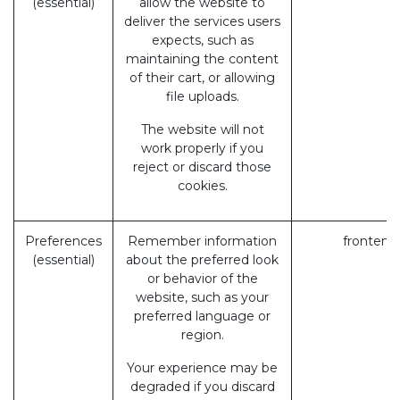
(essential)
allow the website to
deliver the services users
expects, such as
maintaining the content
of their cart, or allowing
file uploads.
The website will not
work properly if you
reject or discard those
cookies.
Preferences
Remember information
frontend
(essential)
about the preferred look
or behavior of the
website, such as your
preferred language or
region.
Your experience may be
degraded if you discard