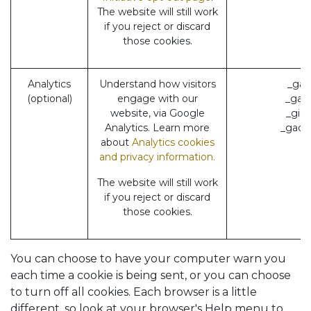
The website will still work
if you reject or discard
those cookies.
Analytics
Understand how visitors
_ga 
(optional)
engage with our
_gat 
website, via Google
_gid 
Analytics. Learn more
_gac_*
about
Analytics cookies
and privacy information.
The website will still work
if you reject or discard
those cookies.
You can choose to have your computer warn you
each time a cookie is being sent, or you can choose
to turn off all cookies. Each browser is a little
different, so look at your browser's Help menu to