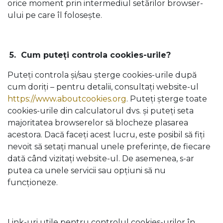
orice moment prin intermediul setărilor browser-
ului pe care îl folosește.
5.
Cum puteți controla cookies-urile?
Puteți controla și/sau șterge cookies-urile după
cum doriți – pentru detalii, consultați website-ul
https://www.aboutcookies.org
. Puteți șterge toate
cookies-urile din calculatorul dvs. și puteți seta
majoritatea browserelor să blocheze plasarea
acestora. Dacă faceți acest lucru, este posibil să fiți
nevoit să setați manual unele preferințe, de fiecare
dată când vizitați website-ul. De asemenea, s-ar
putea ca unele servicii sau opțiuni să nu
funcționeze.
Link-uri utile pentru controlul cookies-urilor în