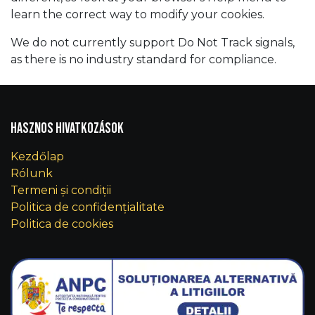
learn the correct way to modify your cookies.
We do not currently support Do Not Track signals,
as there is no industry standard for compliance.
Hasznos hivatkozások
Kezdőlap
Rólunk
Termeni și condiții
Politica de confidențialitate
Politica de cookies