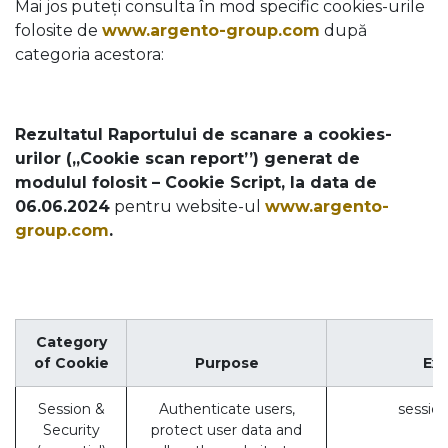
Mai jos puteți consulta în mod specific cookies-urile
folosite de
www.argento-group.com
după
categoria acestora:
Rezultatul Raportului de scanare a cookies-
urilor (,,Cookie scan report’’) generat de
modulul folosit – Cookie Script, la data de
06.06.2024
pentru website-ul
www.argento-
group.com
.
Category
of Cookie
Purpose
Ex
Session &
Authenticate users,
session
Security
protect user data and