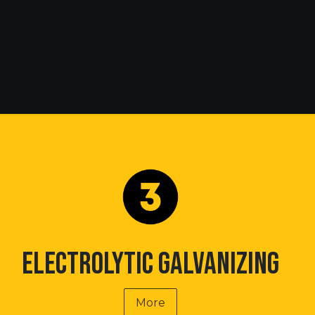
ontact us
Electrolytic galvanizing
More