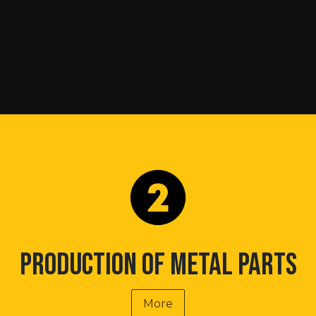
metal parts
Electrolytic galvanizing
About Us
C
Production of metal parts
More