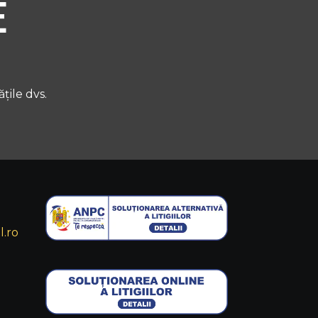
e
țile dvs.
.ro